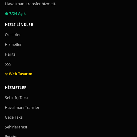
Havalimanı transfer hizmeti.
● 7/24 Açık
HIZLI LINKLER
Özellikler
Hizmetler
Harita
SSS
✨ Web Tasarım
HIZMETLER
Şehir İçi Taksi
Havalimanı Transfer
Gece Taksi
Şehirlerarası
İletişim