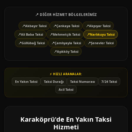
📍 DIĞER HIZMET BÖLGELERIMIZ
📍
Akbayır Taksi
📍
Çankaya Taksi
📍
Akpıyar Taksi
📍
Ali Baba Taksi
📍
Mehmetçik Taksi
📍
Narlıkuyu Taksi
📍
Güllübağ Taksi
📍
Çamlıyayla Taksi
📍
Şenevler Taksi
📍
Aşıkköy Taksi
⚡ HIZLI ARAMALAR:
En Yakın Taksi
Taksi Durağı
Taksi Numarası
7/24 Taksi
Acil Taksi
Karaköprü'de En Yakın Taksi
Hizmeti