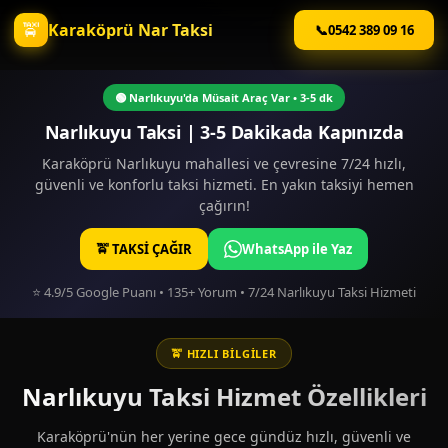
🚖
Karaköprü Nar Taksi
📞
0542 389 09 16
🟢 Narlıkuyu'da Müsait Araç Var • 3-5 dk
Narlıkuyu Taksi | 3-5 Dakikada Kapınızda
Karaköprü Narlıkuyu mahallesi ve çevresine 7/24 hızlı,
güvenli ve konforlu taksi hizmeti. En yakın taksiyi hemen
çağırın!
🚖 TAKSİ ÇAĞIR
WhatsApp ile Yaz
⭐ 4.9/5 Google Puanı • 135+ Yorum • 7/24 Narlıkuyu Taksi Hizmeti
🚖 HIZLI BİLGİLER
Narlıkuyu Taksi Hizmet Özellikleri
Karaköprü'nün her yerine gece gündüz hızlı, güvenli ve