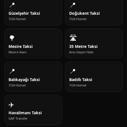
📍
📍
Güzelşehir Taksi
Doğukent Taksi
7/24 Hizmet
7/24 Hizmet
🌳
🛣️
Mesire Taksi
35 Metre Taksi
Mesire Alanı
Ana Ulaşım Hattı
📍
📍
Balıkayağı Taksi
Badıllı Taksi
7/24 Hizmet
7/24 Hizmet
✈️
Havalimanı Taksi
GAP Transfer