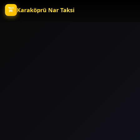
🚖
Karaköprü Nar Taksi