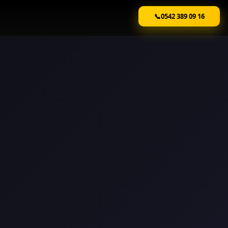
📞
0542 389 09 16