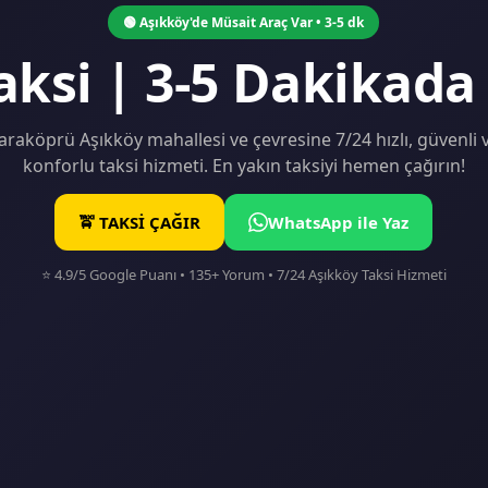
🟢 Aşıkköy'de Müsait Araç Var • 3-5 dk
aksi | 3-5 Dakikada
araköprü Aşıkköy mahallesi ve çevresine 7/24 hızlı, güvenli 
konforlu taksi hizmeti. En yakın taksiyi hemen çağırın!
🚖 TAKSİ ÇAĞIR
WhatsApp ile Yaz
⭐ 4.9/5 Google Puanı • 135+ Yorum • 7/24 Aşıkköy Taksi Hizmeti