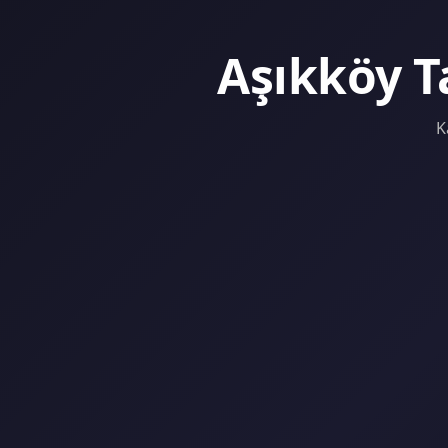
Aşıkköy T
K