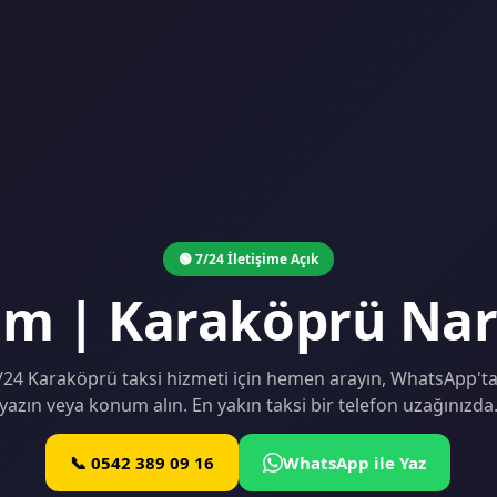
🟢 7/24 İletişime Açık
şim | Karaköprü Nar
/24 Karaköprü taksi hizmeti için hemen arayın, WhatsApp't
yazın veya konum alın. En yakın taksi bir telefon uzağınızda
📞 0542 389 09 16
WhatsApp ile Yaz