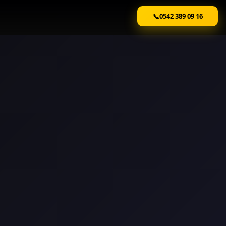
📞
0542 389 09 16