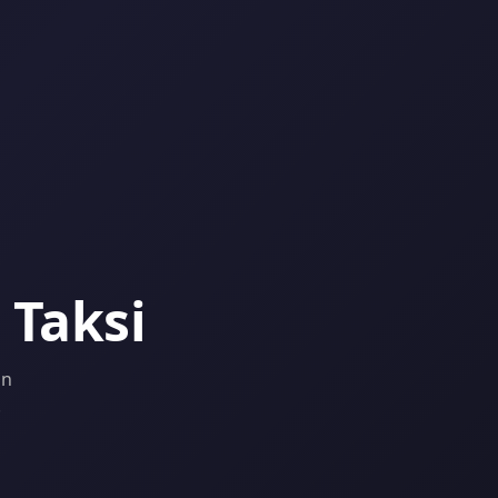
 Taksi
an
.