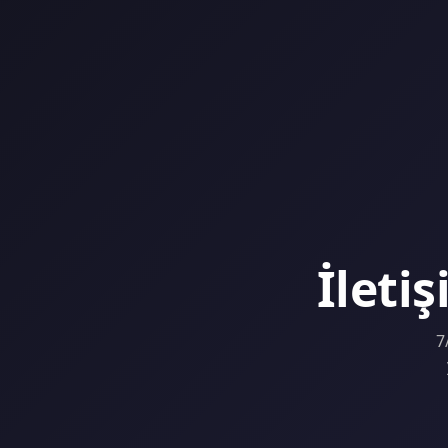
İleti
7