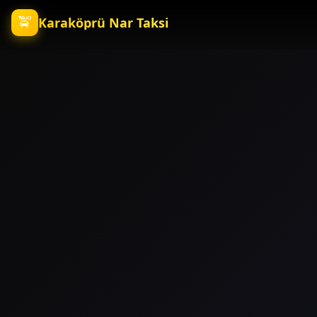
🚖
Karaköprü Nar Taksi