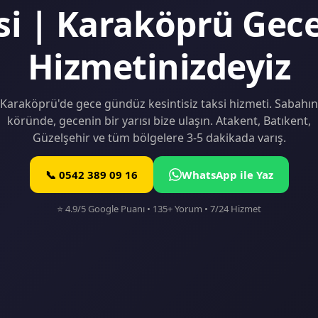
si | Karaköprü Ge
Hizmetinizdeyiz
Karaköprü'de gece gündüz kesintisiz taksi hizmeti. Sabahın
köründe, gecenin bir yarısı bize ulaşın. Atakent, Batıkent,
Güzelşehir ve tüm bölgelere 3-5 dakikada varış.
📞 0542 389 09 16
WhatsApp ile Yaz
⭐ 4.9/5 Google Puanı • 135+ Yorum • 7/24 Hizmet