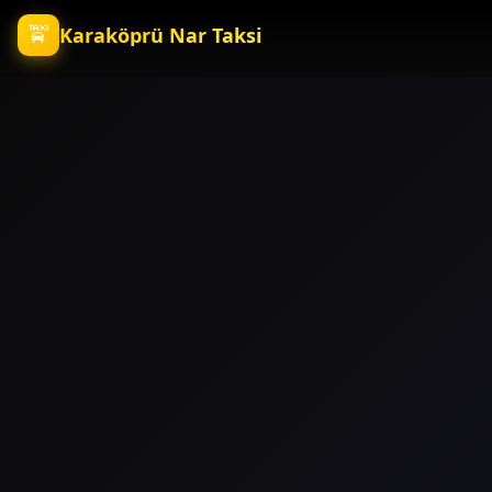
🚖
Karaköprü Nar Taksi