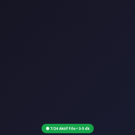
🟢 7/24 Aktif Filo • 3-5 dk