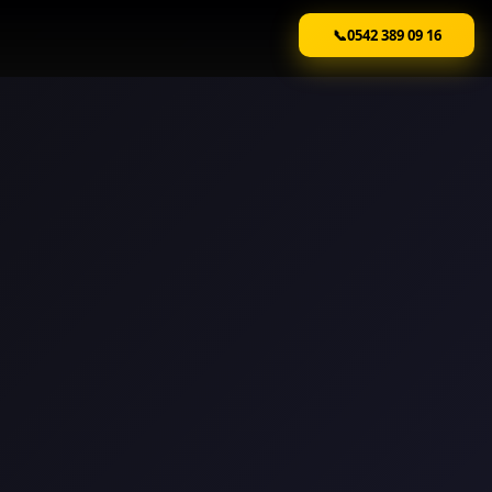
📞
0542 389 09 16