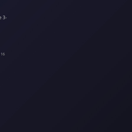
e 3-
 16