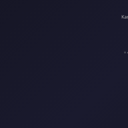
Kar
⭐ 