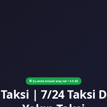
🚖 Şu anda müsait araç var • 3-5 dk
aksi | 7/24 Taksi 