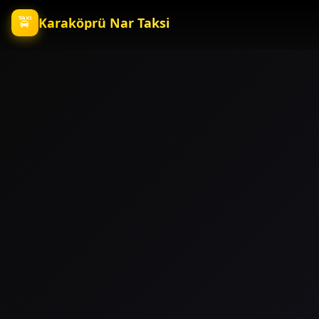
🚖
Karaköprü Nar Taksi